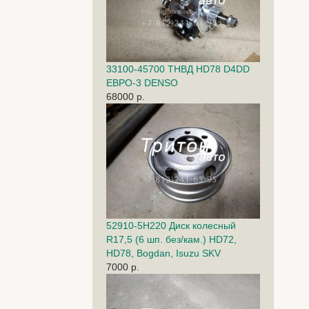
33100-45700 ТНВД HD78 D4DD
ЕВРО-3 DENSO
68000 р.
52910-5H220 Диск колесный
R17,5 (6 шп. без/кам.) HD72,
HD78, Bogdan, Isuzu SKV
7000 р.