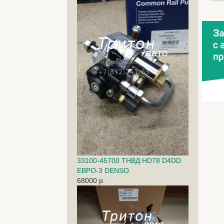
33100-45700 ТНВД HD78 D4DD
ЕВРО-3 DENSO
68000 р.