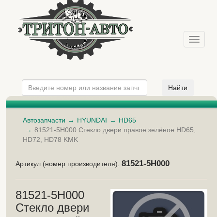
Меню
Автозапчасти
HYUNDAI
HD65
81521-5H000 Стекло двери правое зелёное HD65,
HD72, HD78 KMK
81521-5H000
Артикул (номер производителя):
81521-5H000
Стекло двери