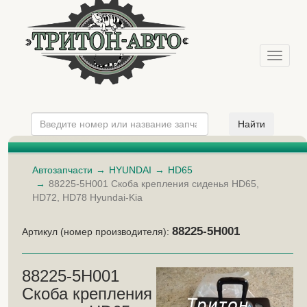
Меню
Автозапчасти
HYUNDAI
HD65
88225-5H001 Скоба крепления сиденья HD65,
HD72, HD78 Hyundai-Kia
88225-5H001
Артикул (номер производителя):
88225-5H001
Скоба крепления