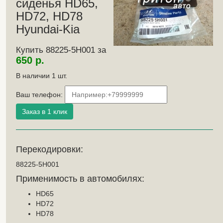
сиденья HD65,
HD72, HD78
Hyundai-Kia
Купить 88225-5H001 за
650 р.
В наличии
1
шт.
Ваш телефон:
Перекодировки:
88225-5H001
Применимость в автомобилях:
HD65
HD72
HD78