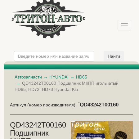
Меню
Автозапчасти
HYUNDAI
HD65
QD43242T00160 Подшипник МКПП игольчатый
HD65, HD72, HD78 Hyundai-Kia
´QD43242T00160
Артикул (номер производителя):
QD43242T00160
Подшипник