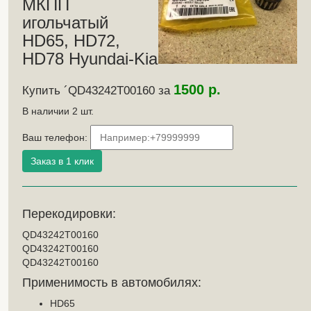
МКПП
игольчатый
HD65, HD72,
HD78 Hyundai-Kia
1500 р.
Купить ´QD43242T00160 за
В наличии
2
шт.
Ваш телефон:
Перекодировки:
QD43242T00160
QD43242T00160
QD43242T00160
Применимость в автомобилях:
HD65