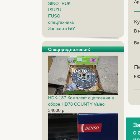
Ар
SINOTRUK
ISUZU
FUSO
Ку
спецтехника
Запчасти Б/У
В 
Ва
Спецпредложения:
П
58
HDK-187 Комплект сцепления в
сборе HD78 COUNTY Valeo
34000 р.