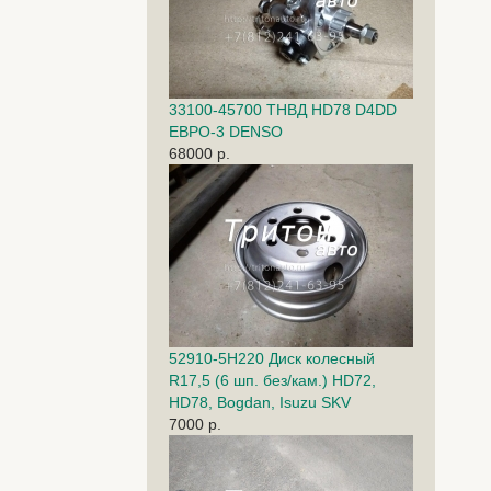
33100-45700 ТНВД HD78 D4DD
ЕВРО-3 DENSO
68000 р.
52910-5H220 Диск колесный
R17,5 (6 шп. без/кам.) HD72,
HD78, Bogdan, Isuzu SKV
7000 р.