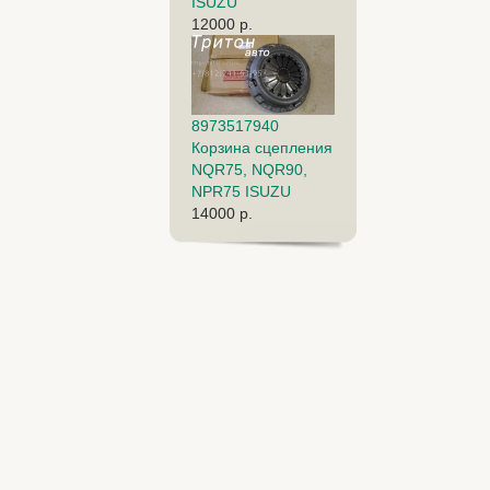
ISUZU
12000 р.
8973517940
Корзина сцепления
NQR75, NQR90,
NPR75 ISUZU
14000 р.