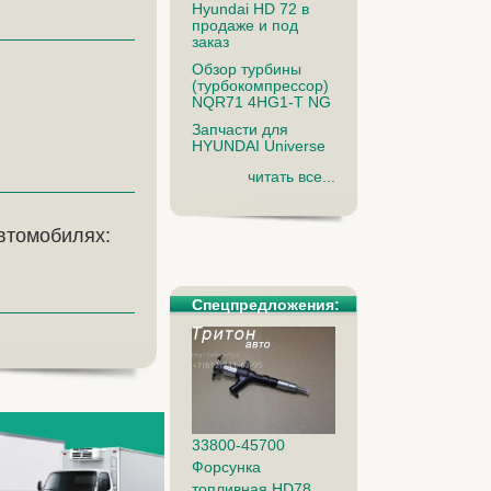
Hyundai HD 72 в
продаже и под
заказ
Обзор турбины
(турбокомпрессор)
NQR71 4HG1-T NG
Запчасти для
HYUNDAI Universe
читать все...
втомобилях:
Спецпредложения:
33800-45700
Форсунка
топливная HD78