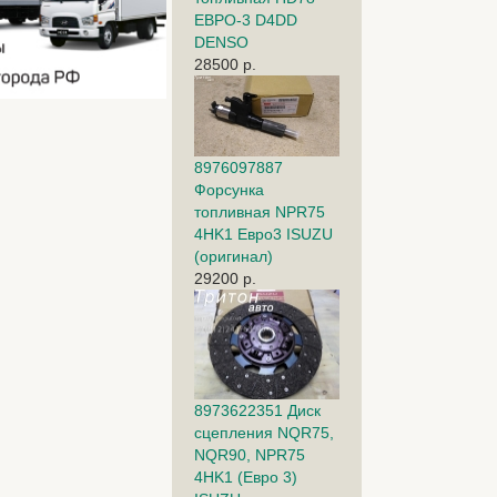
ЕВРО-3 D4DD
DENSO
28500 р.
8976097887
Форсунка
топливная NPR75
4HK1 Евро3 ISUZU
(оригинал)
29200 р.
8973622351 Диск
сцепления NQR75,
NQR90, NPR75
4HK1 (Евро 3)