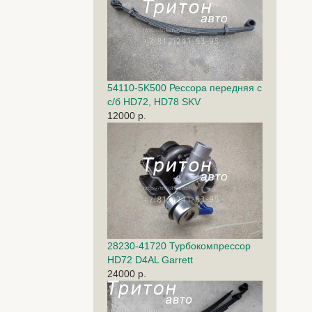
54110-5K500 Рессора передняя с
с/б HD72, HD78 SKV
12000 р.
28230-41720 Турбокомпрессор
HD72 D4AL Garrett
24000 р.