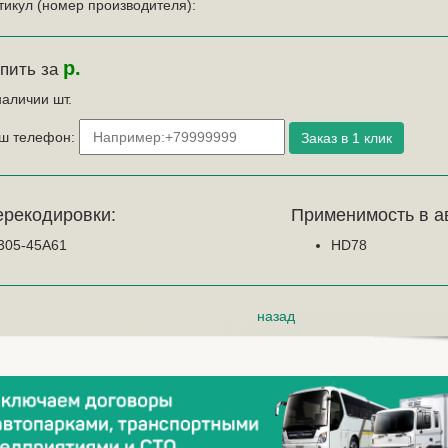
тикул (номер производителя):
р.
пить за
наличии
шт.
ш телефон:
ерекодировки:
Применимость в а
305-45A61
HD78
назад