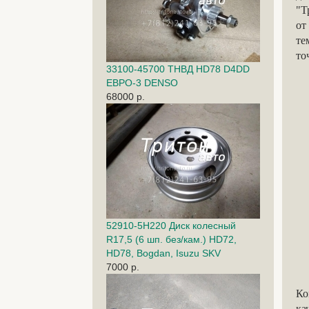
"Т
от
те
то
33100-45700 ТНВД HD78 D4DD
ЕВРО-3 DENSO
68000 р.
52910-5H220 Диск колесный
R17,5 (6 шп. без/кам.) HD72,
HD78, Bogdan, Isuzu SKV
7000 р.
Ко
ка