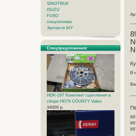
SINOTRUK
ISUZU
Ар
FUSO
спецтехника
Запчасти Б/У
8
N
Спецпредложения:
N
Ку
В 
Ва
HDK-187 Комплект сцепления в
сборе HD78 COUNTY Valeo
34000 р.
П
89
89
89