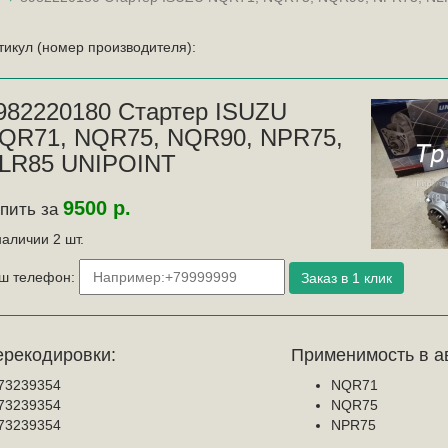
тикул (номер производителя):
982220180 Стартер ISUZU
QR71, NQR75, NQR90, NPR75,
LR85 UNIPOINT
9500 р.
пить за
наличии
2
шт.
ш телефон:
ерекодировки:
Применимость в а
73239354
NQR71
73239354
NQR75
73239354
NPR75