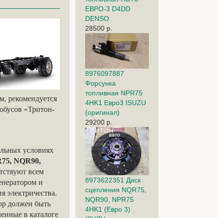
ЕВРО-3 D4DD
DENSO
28500 р.
8976097887
Форсунка
топливная NPR75
м, рекомендуется
4HK1 Евро3 ISUZU
тобусов «Тритон-
(оригинал)
29200 р.
ельных условиях
R
75,
NQR
90,
тствуют всем
8973622351 Диск
енератором и
сцепления NQR75,
я электричества.
NQR90, NPR75
ор должен быть
4HK1 (Евро 3)
енные в каталоге