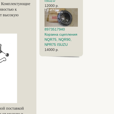
ISUZU
и. Комплектующие
12000 р.
ивостью к
ют высокую
8973517940
Корзина сцепления
NQR75, NQR90,
NPR75 ISUZU
14000 р.
ной поставкой
и от модели и