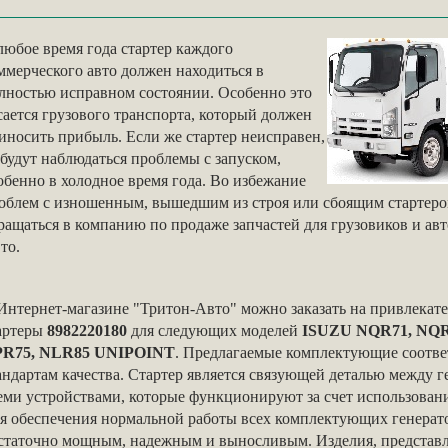
любое время года стартер каждого
ммерческого авто должен находиться в
лностью исправном состоянии. Особенно это
сается грузового транспорта, который должен
иносить прибыль. Если же стартер неисправен,
 будут наблюдаться проблемы с запуском,
обенно в холодное время года. Во избежание
облем с изношенным, вышедшим из строя или сбоящим стартеро
ращаться в компанию по продаже запчастей для грузовиков и ав
то.
Интернет-магазине "Тритон-Авто" можно заказать на привлекат
артеры
8982220180
для следующих моделей
ISUZU
NQR
71,
NQ
PR
75,
NLR
85
UNIPOINT
. Предлагаемые комплектующие соотве
андартам качества. Стартер является связующей деталью между г
еми устройствами, которые функционируют за счет использовани
я обеспечения нормальной работы всех комплектующих генерат
статочно мощным, надежным и выносливым. Изделия, представл