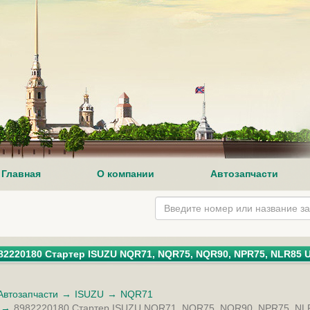
Главная
О компании
Автозапчасти
82220180 Стартер ISUZU NQR71, NQR75, NQR90, NPR75, NLR85 
Автозапчасти
ISUZU
NQR71
8982220180 Стартер ISUZU NQR71, NQR75, NQR90, NPR75, NL