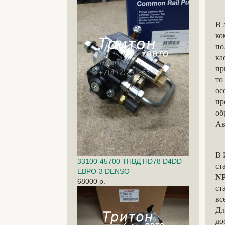
В 
ко
по
ка
пр
то
ос
пр
об
Ав
В 
33100-45700 ТНВД HD78 D4DD
ст
ЕВРО-3 DENSO
N
68000 р.
ст
вс
Дл
до