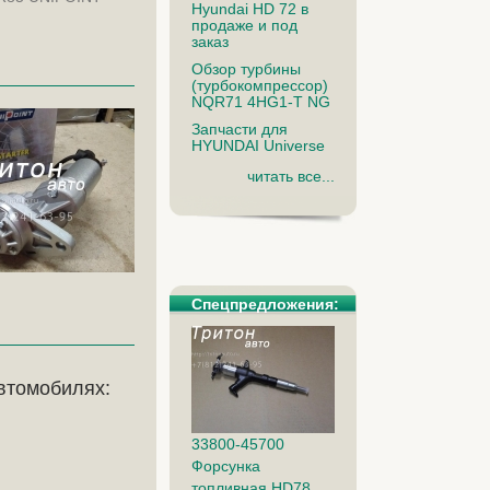
Hyundai HD 72 в
продаже и под
заказ
Обзор турбины
(турбокомпрессор)
NQR71 4HG1-T NG
Запчасти для
HYUNDAI Universe
читать все...
Спецпредложения:
втомобилях:
33800-45700
Форсунка
топливная HD78