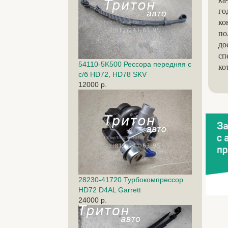
го
ко
по
до
сп
54110-5K500 Рессора передняя с
ко
с/б HD72, HD78 SKV
12000 р.
28230-41720 Турбокомпрессор
HD72 D4AL Garrett
24000 р.