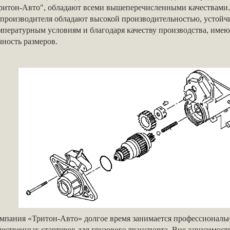
ритон-Авто", обладают всеми вышеперечисленными качествам
 производителя обладают высокой производительностью, устойч
мпературным условиям и благодаря качеству производства, име
чность размеров.
мпания «Тритон-Авто» долгое время занимается профессиональ
чественных стартеров для грузового транспорта. Вне зависимост