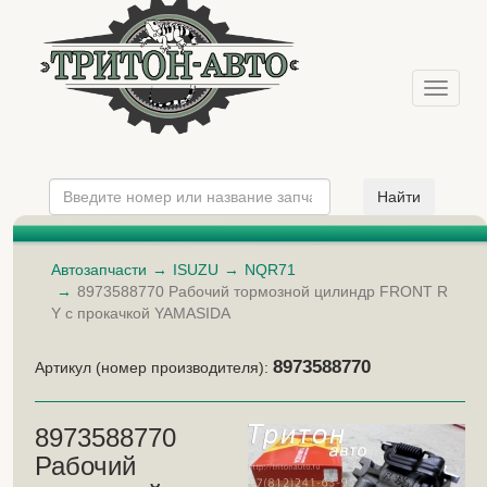
Меню
Автозапчасти
ISUZU
NQR71
8973588770 Рабочий тормозной цилиндр FRONT R
Y с прокачкой YAMASIDA
8973588770
Артикул (номер производителя):
8973588770
Рабочий