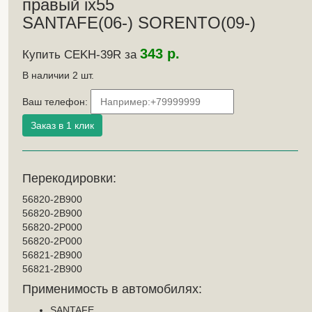
правый ix55
SANTAFE(06-) SORENTO(09-)
343 р.
Купить CEKH-39R за
В наличии
2
шт.
Ваш телефон:
Перекодировки:
56820-2B900
56820-2B900
56820-2P000
56820-2P000
56821-2B900
56821-2B900
Применимость в автомобилях:
SANTAFE