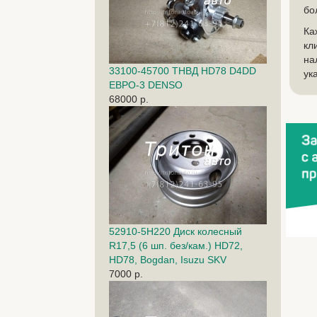
бо
Ка
кл
на
33100-45700 ТНВД HD78 D4DD
ук
ЕВРО-3 DENSO
68000 р.
52910-5H220 Диск колесный
R17,5 (6 шп. без/кам.) HD72,
HD78, Bogdan, Isuzu SKV
7000 р.