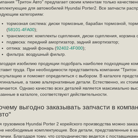
мпания "Тритон Авто" предлагает своим клиентам только качестве
мплектующие для автомобилей Hyundai Porter2. Все запчасти расп
едующим категориям:
тормозная система: диски тормозные, барабан тормозной, тор
(
58101-4FA00
);
трансмиссия: комплекты сцепления, диски сцепления, корзина 
подвеска: передний амортизатор, задний амортизатор;
оптика: задний фонарь (
92402-4F000
);
фильтра: воздушный фильтр.
агодаря изобилию продукции подобрать наиболее подходящие ко
ставит труда. При необходимости представитель компании "Тритон 
нсультацию и поможет определиться с выбором. В каталоге предст
игинальные, а также альтернативные детали. Естественно, их стои
личается. Однако качество всех деталей является максимально выс
азанные в каталоге, соответствуют действительности.
очему выгодно заказывать запчасти в компа
вто"
я грузовиков Hyundai Porter 2 корейского производства можно заказ
не необходимые комплектующие. Все детали, представленные в кат
личии. Благодаря тому, что сотрудничество ведется с поставщикам