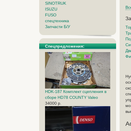
SINOTRUK
Вс
ISUZU
FUSO
За
спецтехника
Запчасти Б/У
То
Тр
По
Си
Спецпредложения:
Дв
Фи
Hy
ос
ск
HDK-187 Комплект сцепления в
сп
сборе HD78 COUNTY Valeo
уп
34000 р.
мо
вы
А