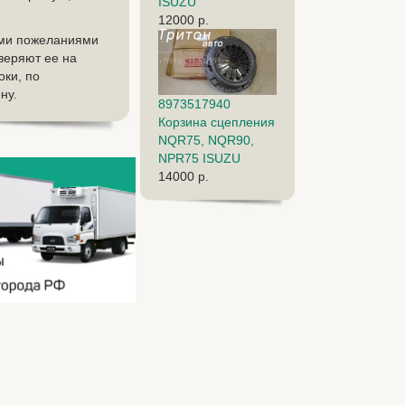
ISUZU
12000 р.
ыми пожеланиями
оверяют ее на
оки, по
ну.
8973517940
Корзина сцепления
NQR75, NQR90,
NPR75 ISUZU
14000 р.