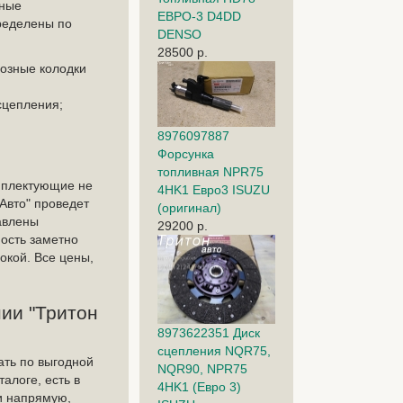
нные
ЕВРО-3 D4DD
ределены по
DENSO
28500 р.
мозные колодки
сцепления;
8976097887
Форсунка
топливная NPR75
мплектующие не
4HK1 Евро3 ISUZU
Авто" проведет
(оригинал)
авлены
29200 р.
мость заметно
окой. Все цены,
нии "Тритон
8973622351 Диск
сцепления NQR75,
ать по выгодной
NQR90, NPR75
алоге, есть в
4HK1 (Евро 3)
и напрямую,