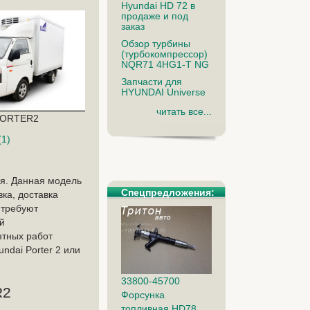
Hyundai HD 72 в
продаже и под
заказ
Обзор турбины
(турбокомпрессор)
NQR71 4HG1-T NG
Запчасти для
HYUNDAI Universe
читать все...
ORTER2
(1)
ия. Данная модель
Спецпредложения:
ка, доставка
 требуют
й
нтных работ
ndai Porter 2 или
33800-45700
R2
Форсунка
топливная HD78