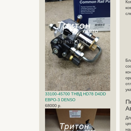
Ко
ко
сл
Бл
со
ко
ор
от
ук
33100-45700 ТНВД HD78 D4DD
ЕВРО-3 DENSO
П
68000 р.
А
Дл
це
на