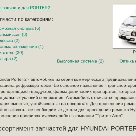
е запчасти для PORTER2
пчасти по категориям:
рмозная система (6)
ансмиссия (8)
двеска (2)
стема охлаждения (1)
P
игатель (30)
льтра (2)
Выхлопная система (2)
Оптика 
undai Porter 2 - автомобиль из серии коммерческого предназначен
нащена рефрижератором. Ее основное назначение - транспортиров
оропортящихся продуктов, фармацевтических препаратов, которые
ециальных условий содержания. Автомобиль отличается прекрасно
равляемостью, устойчивостью на поворотах. Для проведения ремо
жно заказать все необходимые детали для проведения ремонта Hyu
полнения профилактических работ в компании "Тритон Авто".
ссортимент запчастей для HYUNDAI PORTE