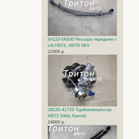
54110-5K500 Рессора передняя с
с/б HD72, HD78 SKV
12000 р.
28230-41720 Турбокомпрессор
HD72 D4AL Garrett
24000 р.